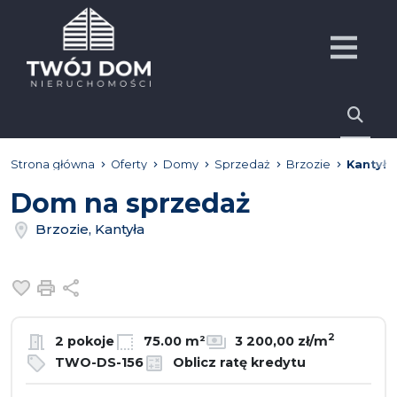
Strona główna
Oferty
Domy
Sprzedaż
Brzozie
Kantyła
Dom na sprzedaż
Brzozie, Kantyła
Dodaj do ulubionych
Drukuj
Udostępnij
2
2 pokoje
75.00 m²
3 200,00 zł/m
TWO-DS-156
Oblicz ratę kredytu