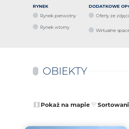
RYNEK
DODATKOWE OP
Rynek pierwotny
Oferty ze zdjęc
Rynek wtorny
Wirtualne spac
OBIEKTY
+
−
Pokaż na mapie
Sortowan