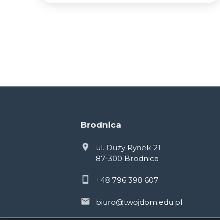
Brodnica
ul. Duży Rynek 21
87-300 Brodnica
+48 796 398 607
biuro@twojdom.edu.pl