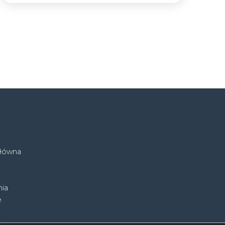
główna
ia
e