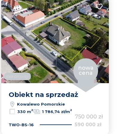
lubionych
Dodaj do ulubion
nowa
cena
Bez prowizji
Obiekt na sprzedaż
Kowalewo Pomorskie
Leaflet
|
© OpenMapTiles
© OpenStreetMap contributors
2
2
330 m
1 786,74 zł/m
750 000 zł
590 000 zł
TWO-BS-16