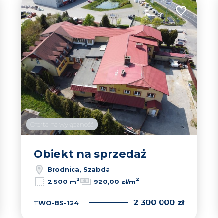
 do ulubionych
Dodaj do u
Oferta na wyłączność
Obiekt na sprzedaż
Brodnica, Szabda
2
2
2 500 m
920,00 zł/m
2 300 000 zł
TWO-BS-124