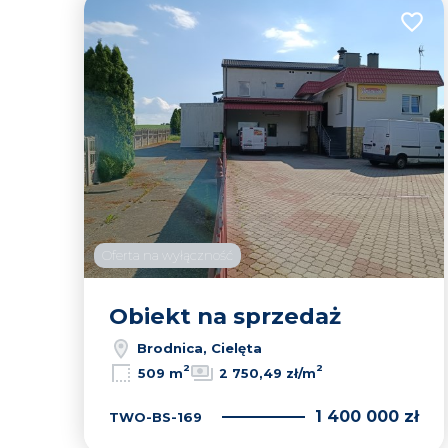
Dodaj
Oferta na wyłączność
Obiekt na sprzedaż
Brodnica, Cielęta
2
2
509 m
2 750,49 zł/m
1 400 000 zł
TWO-BS-169