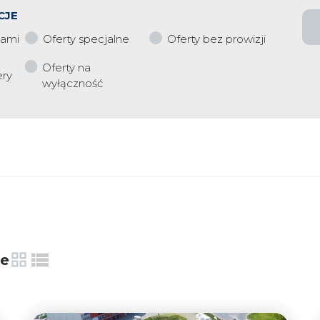
CJE
iami
Oferty specjalne
Oferty bez prowizji
Oferty na
ery
wyłączność
ie
tabela
lista