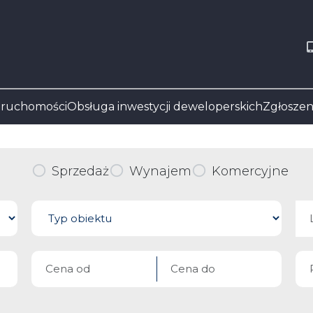
eruchomości
Obsługa inwestycji deweloperskich
Zgłoszen
Sprzedaż
Wynajem
Komercyjne