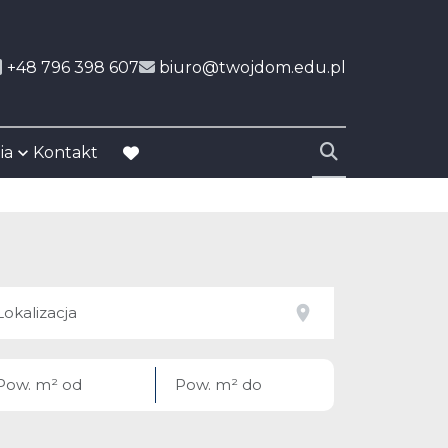
+48 796 398 607
biuro@twojdom.edu.pl
ia
Kontakt
favorite