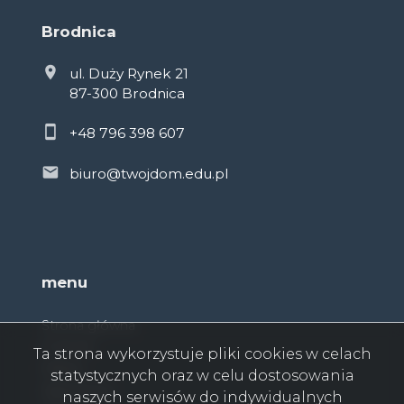
Brodnica
ul. Duży Rynek 21
87-300 Brodnica
+48 796 398 607
biuro@twojdom.edu.pl
menu
Strona główna
O firmie
Ta strona wykorzystuje pliki cookies w celach
Oferty
statystycznych oraz w celu dostosowania
Zgłoszenia
naszych serwisów do indywidualnych