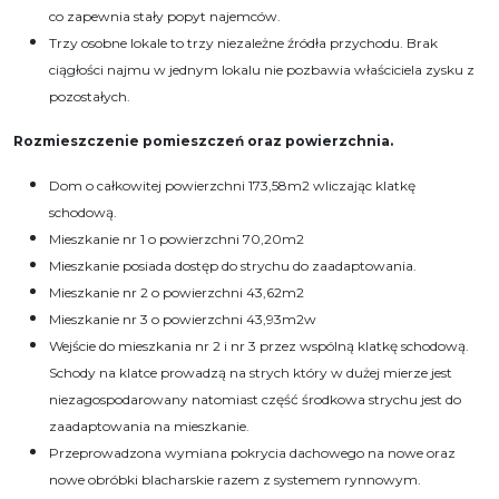
co zapewnia stały popyt najemców.
Trzy osobne lokale to trzy niezależne źródła przychodu. Brak
ciągłości najmu w jednym lokalu nie pozbawia właściciela zysku z
pozostałych.
Rozmieszczenie pomieszczeń oraz powierzchnia.
Dom o całkowitej powierzchni 173,58m2 wliczając klatkę
schodową.
Mieszkanie nr 1 o powierzchni 70,20m2
Mieszkanie posiada dostęp do strychu do zaadaptowania.
Mieszkanie nr 2 o powierzchni 43,62m2
Mieszkanie nr 3 o powierzchni 43,93m2w
Wejście do mieszkania nr 2 i nr 3 przez wspólną klatkę schodową.
Schody na klatce prowadzą na strych który w dużej mierze jest
niezagospodarowany natomiast część środkowa strychu jest do
zaadaptowania na mieszkanie.
​​​​​Przeprowadzona wymiana pokrycia dachowego na nowe oraz
nowe obróbki blacharskie razem z systemem rynnowym.