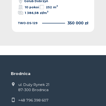
Golub Dobrzyń
2
2
/m
10 pokoi
252 m
2
1 386,58 zł/m
 zł
TWO
350 000 zł
TWO-DS-129
Brodnica
ul. Duży Rynek 21
87-300 Brodnica
+48 796 398 607