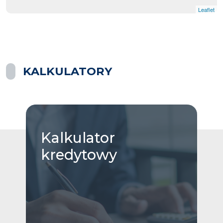
Leaflet
|
© OpenMapTiles
© OpenStreetMap contributors
KALKULATORY
Kalkulator
kredytowy