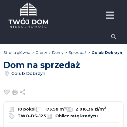
Strona główna
Oferty
Domy
Sprzedaż
Golub Dobrzyń
Dom na sprzedaż
Golub Dobrzyń
Dodaj do ulubionych
Drukuj
Udostępnij
2
10 pokoi
173.58 m²
2 016,36 zł/m
TWO-DS-125
Oblicz ratę kredytu