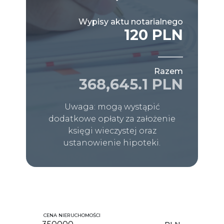
Wypisy aktu notarialnego
120 PLN
Razem
368,645.1 PLN
Uwaga: mogą wystąpić
dodatkowe opłaty za założenie
księgi wieczystej oraz
ustanowienie hipoteki.
CENA NIERUCHOMOŚCI