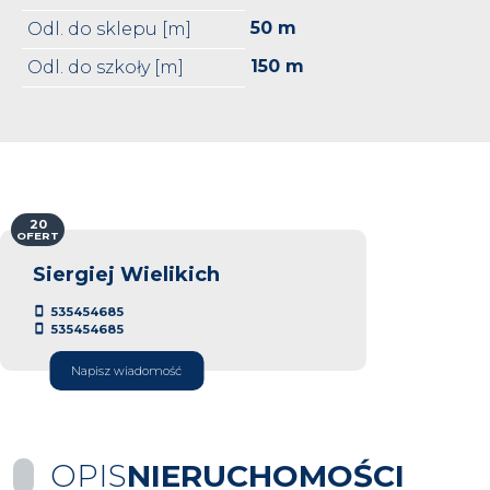
50 m
Odl. do sklepu [m]
150 m
Odl. do szkoły [m]
20
OFERT
Siergiej Wielikich
535454685
535454685
Napisz wiadomość
OPIS
NIERUCHOMOŚCI