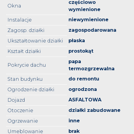
częściowo
Okna
wymienione
niewymienione
Instalacje
zagospodarowana
Zagosp. działki
płaska
Ukształtowanie działki
prostokąt
Kształt działki
papa
Pokrycie dachu
termozgrzewalna
do remontu
Stan budynku
ogrodzona
Ogrodzenie działki
ASFALTOWA
Dojazd
działki zabudowane
Otoczenie
inne
Ogrzewanie
brak
Umeblowanie