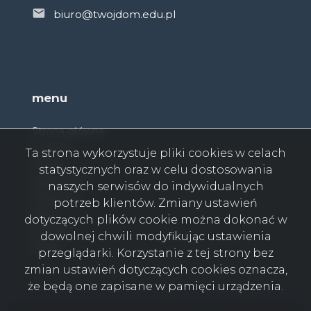
biuro@twojdom.edu.pl
menu
Strona główna
O firmie
Ta strona wykorzystuje pliki cookies w celach
Oferty
statystycznych oraz w celu dostosowania
Zgłoszenia
naszych serwisów do indywidualnych
Ulubione
potrzeb klientów. Zmiany ustawień
Blog
dotyczących plików cookie można dokonać w
Kontakt
dowolnej chwili modyfikując ustawienia
Rodo
przeglądarki. Korzystanie z tej strony bez
zmian ustawień dotyczących cookies oznacza,
że będą one zapisane w pamięci urządzenia.