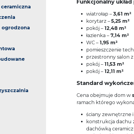
Funkcjonalny układ
 ceramiczna
wiatrołap –
3,61 m²
czenia
korytarz –
5,25 m²
 ogrodzona
pokój –
12,48 m²
łazienka –
7,14 m²
WC –
1,95 m²
ntowa
pomieszczenie tech
przestronny salon
abudowane
pokój –
11,53 m²
pokój –
12,11 m²
Standard wykończe
zyszczalnia
Cena obejmuje dom w
ramach którego wykonan
ściany zewnętrzne i
konstrukcja dachu 
dachówką ceramicz