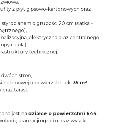
rzwiowa,
ufity z płyt gipsowo-kartonowych oraz
styropianem o grubości 20 cm (siatka +
nętrznego),
analizacyjna, elektryczna oraz centralnego
py ciepła),
nfrastruktury technicznej.
 dwóch stron,
ki betonowej o powierzchni ok.
35 m²
oraz taras).
ona jest na
działce o powierzchni 644
wobodę aranżacji ogrodu oraz wysoki