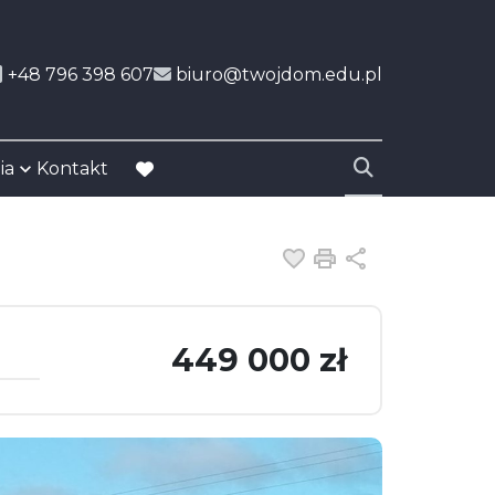
+48 796 398 607
biuro@twojdom.edu.pl
ia
Kontakt
favorite
Dodaj do ulubiony
Drukuj
Udostępnij
449 000 zł