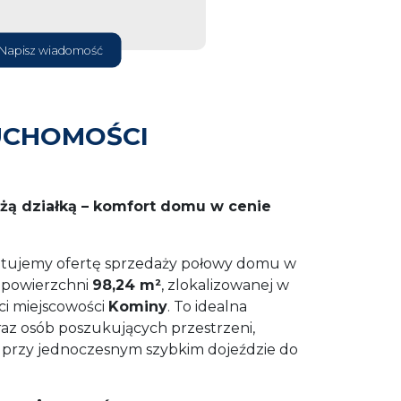
Napisz wiadomość
UCHOMOŚCI
użą działką – komfort domu w cenie
ntujemy ofertę sprzedaży połowy domu w
o powierzchni
98,24 m²
, zlokalizowanej w
ści miejscowości
Kominy
. To idealna
raz osób poszukujących przestrzeni,
, przy jednoczesnym szybkim dojeździe do