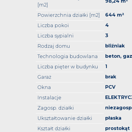
98,24 m²
[m2]
644 m²
Powierzchnia działki [m2]
4
Liczba pokoi
3
Liczba sypialni
bliźniak
Rodzaj domu
beton, ga
Technologia budowlana
1
Liczba pięter w budynku
brak
Garaż
PCV
Okna
ELEKTRYC
Instalacje
niezagos
Zagosp. działki
płaska
Ukształtowanie działki
prostokąt
Kształt działki