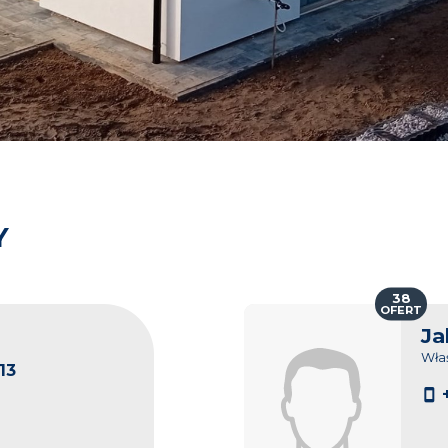
Y
38
OFERT
Ja
Właś
13