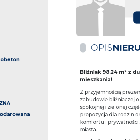
OPIS
NIER
zobeton
Bliźniak 98,24 m² z d
mieszkania!
Z przyjemnością preze
zabudowie bliźniaczej 
ZNA
spokojnej i zielonej czę
podarowana
propozycja dla rodzin o
komfortu i prywatności
miasta.