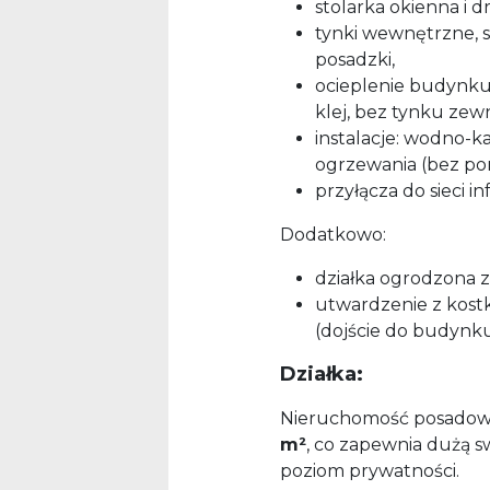
stolarka okienna i d
tynki wewnętrzne, s
posadzki,
ocieplenie budynku 
klej, bez tynku zew
instalacje: wodno-k
ogrzewania (bez pom
przyłącza do sieci i
Dodatkowo:
działka ogrodzona z
utwardzenie z kost
(dojście do budynku 
Działka:
Nieruchomość posadowi
m²
, co zapewnia dużą s
poziom prywatności.