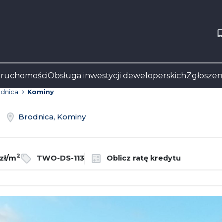
eruchomości
Obsługa inwestycji deweloperskich
Zgłoszen
dnica
Kominy
ż
Brodnica, Kominy
2
zł/m
TWO-DS-113
Oblicz ratę kredytu