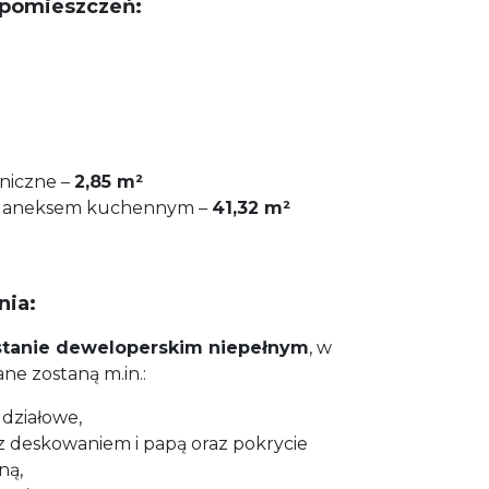
 pomieszczeń:
niczne –
2,85 m²
 z aneksem kuchennym –
41,32 m²
nia:
stanie deweloperskim niepełnym
, w
e zostaną m.in.:
 działowe,
z deskowaniem i papą oraz pokrycie
ną,