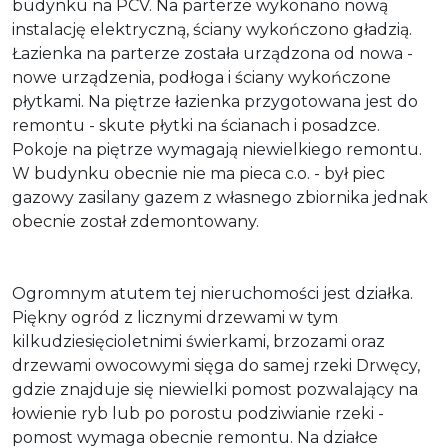
budynku na PCV. Na parterze wykonano nową
instalację elektryczną, ściany wykończono gładzią.
Łazienka na parterze została urządzona od nowa -
nowe urządzenia, podłoga i ściany wykończone
płytkami. Na piętrze łazienka przygotowana jest do
remontu - skute płytki na ścianach i posadzce.
Pokoje na piętrze wymagają niewielkiego remontu.
W budynku obecnie nie ma pieca c.o. - był piec
gazowy zasilany gazem z własnego zbiornika jednak
obecnie został zdemontowany.
Ogromnym atutem tej nieruchomości jest działka.
Piękny ogród z licznymi drzewami w tym
kilkudziesięcioletnimi świerkami, brzozami oraz
drzewami owocowymi sięga do samej rzeki Drwęcy,
gdzie znajduje się niewielki pomost pozwalający na
łowienie ryb lub po porostu podziwianie rzeki -
pomost wymaga obecnie remontu. Na działce