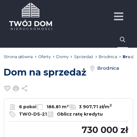
Strona główna
Oferty
Domy
Sprzedaż
Brodnica
Brodn
Brodnica
Dom na sprzedaż
Dodaj do ulubionych
Drukuj
Udostępnij
2
6 pokoi
186.81 m²
3 907,71 zł/m
TWO-DS-21
Oblicz ratę kredytu
730 000 zł