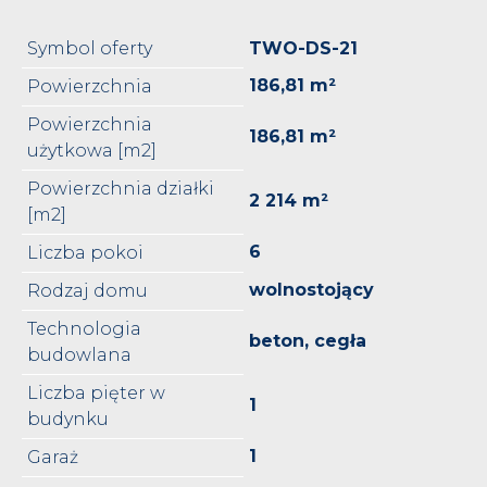
Symbol oferty
TWO-DS-21
186,81 m²
Powierzchnia
Powierzchnia
186,81 m²
użytkowa [m2]
Powierzchnia działki
2 214 m²
[m2]
6
Liczba pokoi
wolnostojący
Rodzaj domu
Technologia
beton, cegła
budowlana
Liczba pięter w
1
budynku
1
Garaż