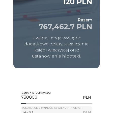
120 PLN
Razem
767,462.7 PLN
Uwaga: mogą wystąpić
dodatkowe opłaty za założenie
księgi wieczystej oraz
ustanowienie hipoteki.
CENA NIERUCHOMOŚCI
PLN
PODATEK OD CZYNNOŚCI CYWILNO-PRAWNYCH
PLN