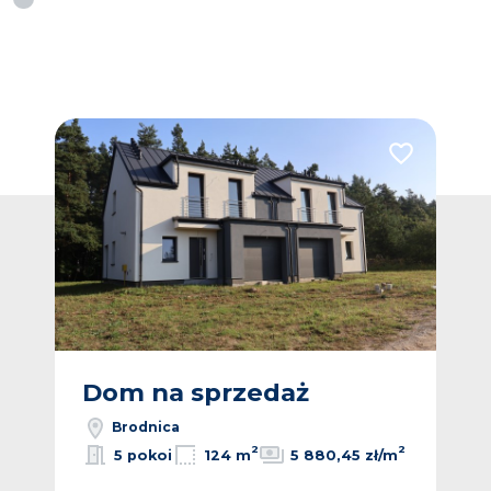
Dodaj do ulubionych
Dodaj do ulub
Dom na sprzedaż
D
Brodnica
2
2
2
/m
5 pokoi
124 m
5 880,45 zł/m