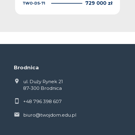
 zł
729 000 zł
TWO-DS-71
TW
Brodnica
ul. Duży Rynek 21
87-300 Brodnica
+48 796 398 607
biuro@twojdom.edu.pl