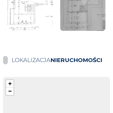
LOKALIZACJA
NIERUCHOMOŚCI
+
−