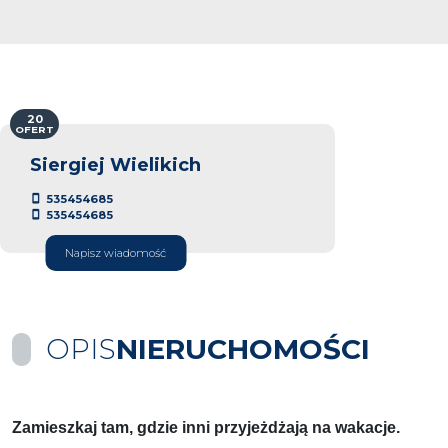
20
OFERT
Siergiej Wielikich
535454685
535454685
Napisz wiadomość
OPIS
NIERUCHOMOŚCI
Zamieszkaj tam, gdzie inni przyjeżdżają na wakacje.