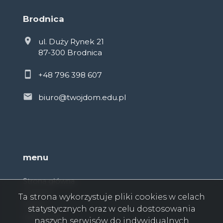
Brodnica
ul. Duży Rynek 21
87-300 Brodnica
+48 796 398 607
biuro@twojdom.edu.pl
menu
Strona główna
O firmie
Ta strona wykorzystuje pliki cookies w celach
Oferty
statystycznych oraz w celu dostosowania
Zgłoszenia
naszych serwisów do indywidualnych