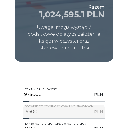
Razem
1,024,595.1 PLN
Uwaga: mogą wystąpić
dodatkowe opłaty za założenie
księgi wieczystej oraz
ustanowienie hipoteki.
CENA NIERUCHOMOŚCI
PLN
PODATEK OD CZYNNOŚCI CYWILNO-PRAWNYCH
PLN
TAKSA NOTARIALNA (OPŁATA NOTARIALNA)