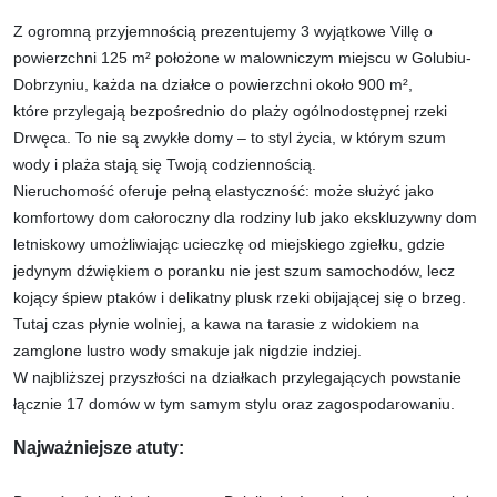
Z ogromną przyjemnością prezentujemy 3 wyjątkowe Villę o
powierzchni 125 m² położone w malowniczym miejscu w Golubiu-
Dobrzyniu, każda na działce o powierzchni około 900 m²,
które przylegają bezpośrednio do plaży ogólnodostępnej rzeki
Drwęca. To nie są zwykłe domy – to styl życia, w którym szum
wody i plaża stają się Twoją codziennością.
Nieruchomość oferuje pełną elastyczność: może służyć jako
komfortowy dom całoroczny dla rodziny lub jako ekskluzywny dom
letniskowy umożliwiając ucieczkę od miejskiego zgiełku, gdzie
jedynym dźwiękiem o poranku nie jest szum samochodów, lecz
kojący śpiew ptaków i delikatny plusk rzeki obijającej się o brzeg.
Tutaj czas płynie wolniej, a kawa na tarasie z widokiem na
zamglone lustro wody smakuje jak nigdzie indziej.
W najbliższej przyszłości na działkach przylegających powstanie
łącznie 17 domów w tym samym stylu oraz zagospodarowaniu.
Najważniejsze atuty: