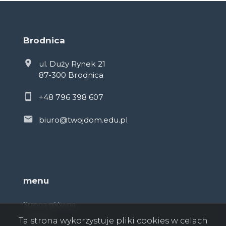
Brodnica
ul. Duży Rynek 21
87-300 Brodnica
+48 796 398 607
biuro@twojdom.edu.pl
menu
Strona główna
O firmie
Ta strona wykorzystuje pliki cookies w celach