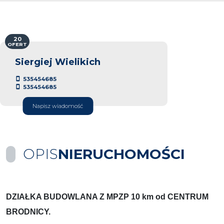
20
OFERT
Siergiej Wielikich
535454685
535454685
Napisz wiadomość
OPIS
NIERUCHOMOŚCI
DZIAŁKA BUDOWLANA Z MPZP 10 km od CENTRUM
BRODNICY.