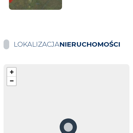
LOKALIZACJA
NIERUCHOMOŚCI
+
−