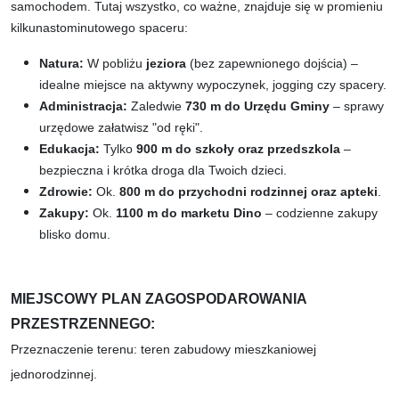
samochodem. Tutaj wszystko, co ważne, znajduje się w promieniu
kilkunastominutowego spaceru:
Natura:
W pobliżu
jeziora
(bez zapewnionego dojścia) –
idealne miejsce na aktywny wypoczynek, jogging czy spacery.
Administracja:
Zaledwie
730 m do Urzędu Gminy
– sprawy
urzędowe załatwisz "od ręki".
Edukacja:
Tylko
900 m do szkoły oraz przedszkola
–
bezpieczna i krótka droga dla Twoich dzieci.
Zdrowie:
Ok.
800 m do przychodni rodzinnej oraz apteki
.
Zakupy:
Ok.
1100 m do marketu Dino
– codzienne zakupy
blisko domu.
MIEJSCOWY PLAN ZAGOSPODAROWANIA
PRZESTRZENNEGO:
Przeznaczenie terenu: teren zabudowy mieszkaniowej
jednorodzinnej.