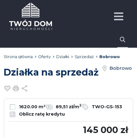
Strona główna
Oferty
Działki
Sprzedaż
Bobrowo
Bobrowo
Działka na sprzedaż
Dodaj do ulubionych
Drukuj
Udostępnij
2
1620.00 m²
89,51 zł/m
TWO-GS-153
Oblicz ratę kredytu
145 000 zł