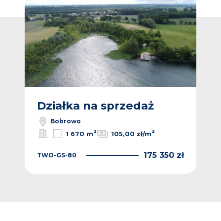
Dodaj do ulub
Działka na sprzedaż
Bobrowo
2
2
1 670 m
105,00 zł/m
175 350 zł
TWO-GS-80