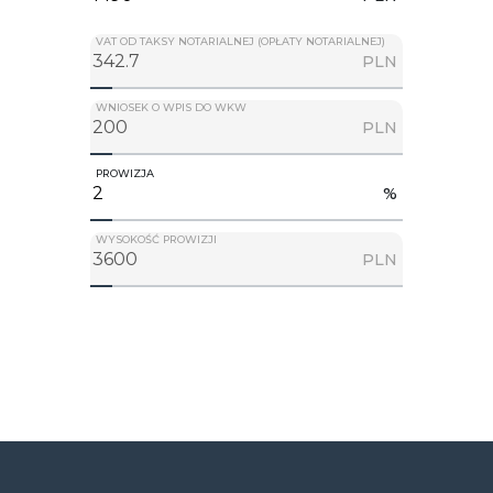
VAT OD TAKSY NOTARIALNEJ (OPŁATY NOTARIALNEJ)
PLN
WNIOSEK O WPIS DO WKW
PLN
PROWIZJA
%
WYSOKOŚĆ PROWIZJI
PLN