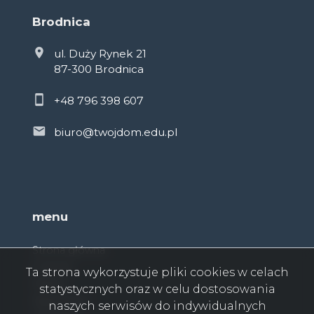
Brodnica
ul. Duży Rynek 21
87-300 Brodnica
+48 796 398 607
biuro@twojdom.edu.pl
menu
Strona główna
O firmie
Ta strona wykorzystuje pliki cookies w celach
Oferty
statystycznych oraz w celu dostosowania
Zgłoszenia
naszych serwisów do indywidualnych