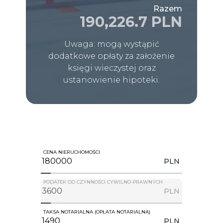
Razem
190,226.7 PLN
Uwaga: mogą wystąpić
dodatkowe opłaty za założenie
księgi wieczystej oraz
ustanowienie hipoteki.
CENA NIERUCHOMOŚCI
PLN
PODATEK OD CZYNNOŚCI CYWILNO-PRAWNYCH
PLN
TAKSA NOTARIALNA (OPŁATA NOTARIALNA)
PLN