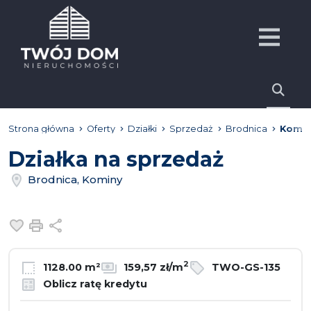
Strona główna
Oferty
Działki
Sprzedaż
Brodnica
Komin
Działka na sprzedaż
Brodnica, Kominy
Dodaj do ulubionych
Drukuj
Udostępnij
2
1128.00 m²
159,57 zł/m
TWO-GS-135
Oblicz ratę kredytu