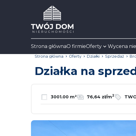
Strona główna
O firmie
Oferty
Wycena ni
Strona główna
Oferty
Działki
Sprzedaż
Br
Działka na sprze
2
3001.00 m²
76,64 zł/m
TWO-