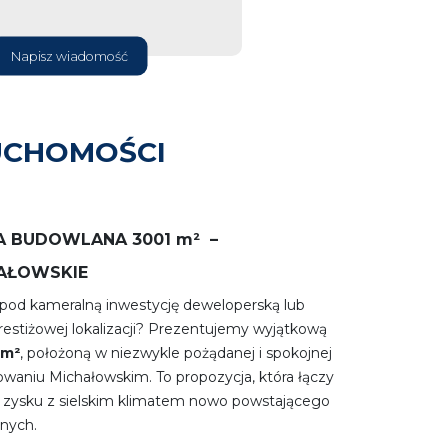
Napisz wiadomość
UCHOMOŚCI
A BUDOWL
ANA 3001 m²
–
AŁOWSKIE
 pod kameralną inwestycję deweloperską lub
restiżowej lokalizacji? Prezentujemy wyjątkową
 m²
, położoną w niezwykle pożądanej i spokojnej
waniu Michałowskim. To propozycja, która łączy
 zysku z sielskim klimatem nowo powstającego
nych.