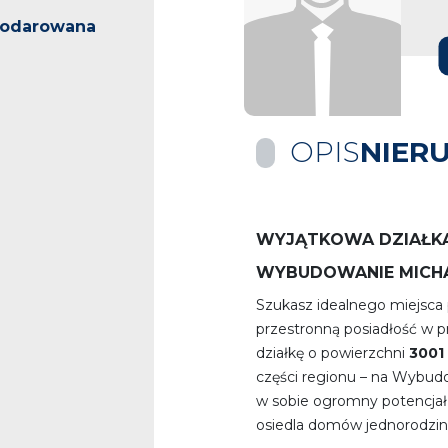
podarowana
OPIS
NIER
WYJĄTKOWA DZIAŁK
WYBUDOWANIE MICH
Szukasz idealnego miejsca
przestronną posiadłość w p
działkę o powierzchni
3001
części regionu – na Wybudo
w sobie ogromny potencjał
osiedla domów jednorodzin