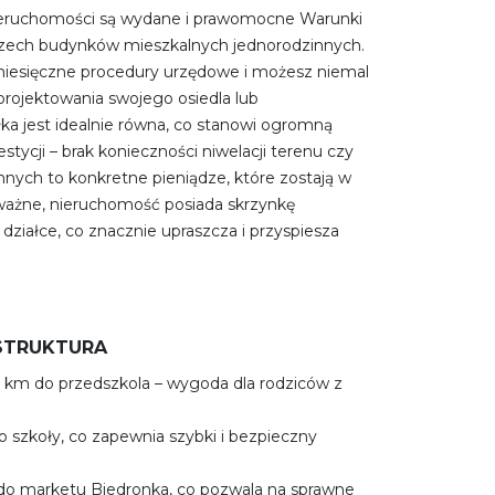
ieruchomości są wydane i prawomocne Warunki
zech budynków mieszkalnych jednorodzinnych.
miesięczne procedury urzędowe i możesz niemal
projektowania swojego osiedla lub
a jest idealnie równa, co stanowi ogromną
stycji – brak konieczności niwelacji terenu czy
nych to konkretne pieniądze, które zostają w
 ważne, nieruchomość posiada skrzynkę
działce, co znacznie upraszcza i przyspiesza
ASTRUKTURA
,5 km do przedszkola – wygoda dla rodziców z
o szkoły, co zapewnia szybki i bezpieczny
do marketu Biedronka, co pozwala na sprawne