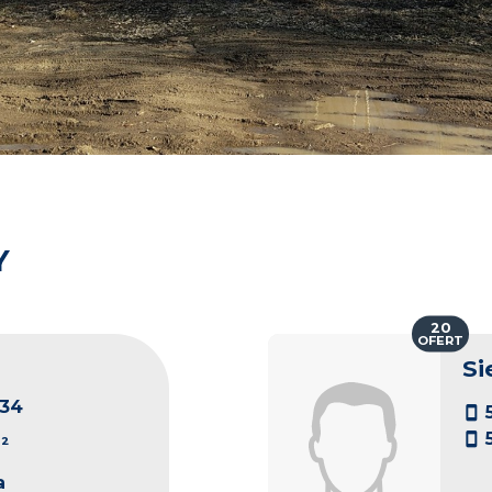
Y
20
OFERT
Si
34
²
a