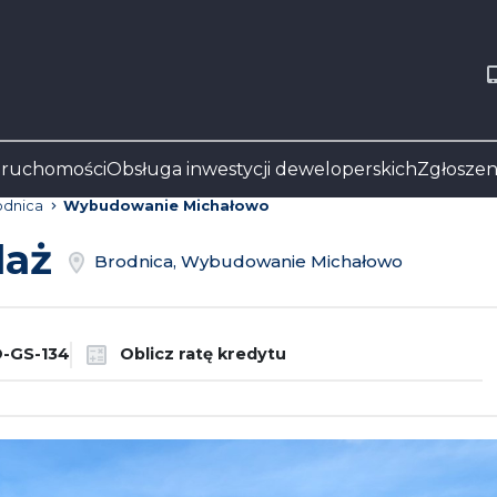
eruchomości
Obsługa inwestycji deweloperskich
Zgłoszen
odnica
Wybudowanie Michałowo
daż
Brodnica, Wybudowanie Michałowo
GS-134
Oblicz ratę kredytu