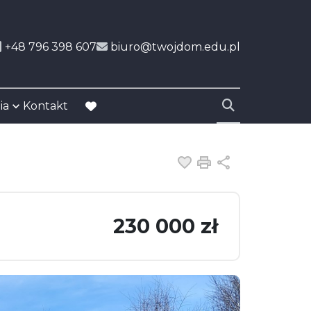
+48 796 398 607
biuro@twojdom.edu.pl
ia
Kontakt
favorite
Dodaj do ulubiony
Drukuj
Udostępnij
230 000 zł