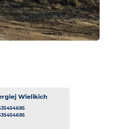
ergiej Wielikich
535454685
535454685