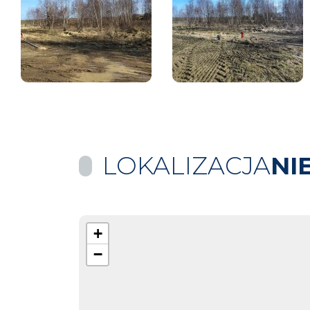
LOKALIZACJA
NI
+
−