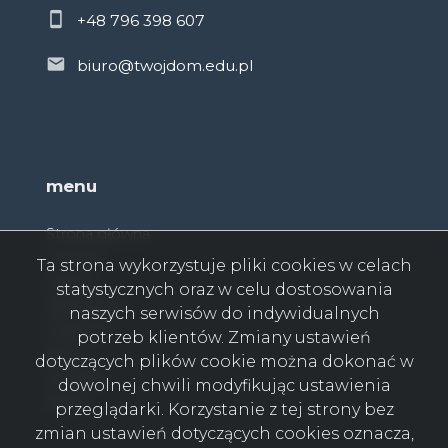
+48 796 398 607
biuro@twojdom.edu.pl
menu
Strona główna
O firmie
Ta strona wykorzystuje pliki cookies w celach
Oferty
statystycznych oraz w celu dostosowania
Zgłoszenia
naszych serwisów do indywidualnych
Ulubione
potrzeb klientów. Zmiany ustawień
Blog
dotyczących plików cookie można dokonać w
Kontakt
dowolnej chwili modyfikując ustawienia
Rodo
przeglądarki. Korzystanie z tej strony bez
zmian ustawień dotyczących cookies oznacza,