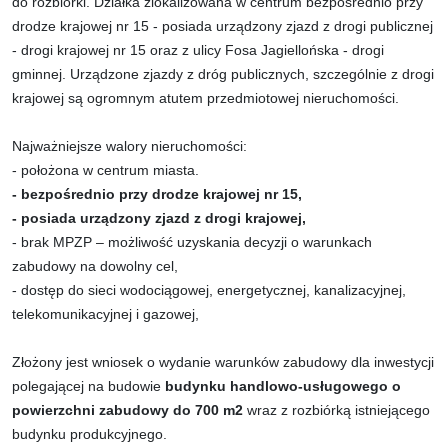
do rozbiórki. Działka zlokalizowana w centrum bezpośrednio przy
drodze krajowej nr 15 - posiada urządzony zjazd z drogi publicznej
- drogi krajowej nr 15 oraz z ulicy Fosa Jagiellońska - drogi
gminnej. Urządzone zjazdy z dróg publicznych, szczególnie z drogi
krajowej są ogromnym atutem przedmiotowej nieruchomości.
Najważniejsze walory nieruchomości:
- położona w centrum miasta.
- bezpośrednio przy drodze krajowej nr 15,
- posiada urządzony zjazd z drogi krajowej,
- brak MPZP – możliwość uzyskania decyzji o warunkach
zabudowy na dowolny cel,
- dostęp do sieci wodociągowej, energetycznej, kanalizacyjnej,
telekomunikacyjnej i gazowej,
Złożony jest wniosek o wydanie warunków zabudowy dla inwestycji
polegającej na budowie
budynku handlowo-usługowego o
powierzchni zabudowy do 700 m2
wraz z rozbiórką istniejącego
budynku produkcyjnego.