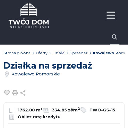
Strona główna
Oferty
Działki
Sprzedaż
Kowalewo Pomor
Działka na sprzedaż
Kowalewo Pomorskie
Dodaj do ulubionych
Drukuj
Udostępnij
2
1762.00 m²
334,85 zł/m
TWO-GS-15
Oblicz ratę kredytu