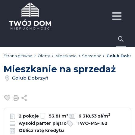
Strona główna
Oferty
Mieszkania
Sprzedaż
Golub Dobrz
Mieszkanie na sprzedaż
Golub Dobrzyń
Dodaj do ulubionych
Drukuj
Udostępnij
2
2 pokoje
53.81 m²
6 318,53 zł/m
wysoki parter piętro
TWO-MS-162
Oblicz ratę kredytu