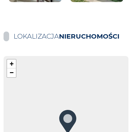
LOKALIZACJA
NIERUCHOMOŚCI
+
−