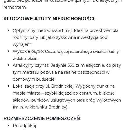
gustu bez ponoszenia kosztów związanych z drastycznym
remontem.
KLUCZOWE ATUTY NIERUCHOMOŚCI:
Optymalny metraż (53,81 m²): Idealna przestrzeń dla
rodziny, pary lub jako zyskowna inwestycja pod
wynajem.
Wysokie piętro:
Cisza, więcej naturalnego światła i ładny
widok z okien.
Atrakcyjny czynsz: Jedynie 550 zł miesięcznie, co przy
tym metrażu pozwala na realne oszczędności w
domowym budżecie.
Lokalizacja przy ul. Brodnickiej: Wygodny punkt na
mapie miasta – szybki dojazd do centrum, bliskość
sklepów, punktów usługowych oraz dróg wylotowych
(m.in. w kierunku Brodnicy).
ROZMIESZCZENIE POMIESZCZEŃ:
Przedpokój