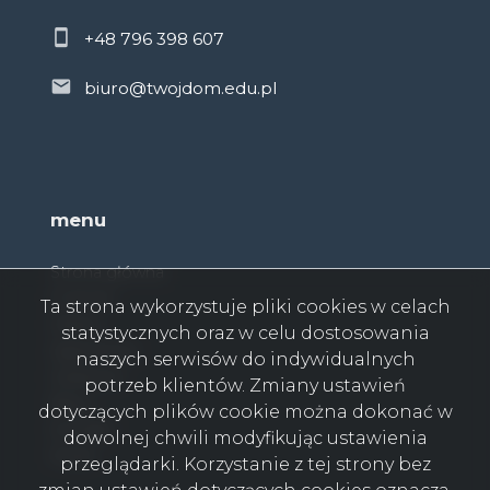
+48 796 398 607
biuro@twojdom.edu.pl
menu
Strona główna
O firmie
Ta strona wykorzystuje pliki cookies w celach
Oferty
statystycznych oraz w celu dostosowania
Zgłoszenia
naszych serwisów do indywidualnych
Ulubione
potrzeb klientów. Zmiany ustawień
Blog
dotyczących plików cookie można dokonać w
Kontakt
dowolnej chwili modyfikując ustawienia
Rodo
przeglądarki. Korzystanie z tej strony bez