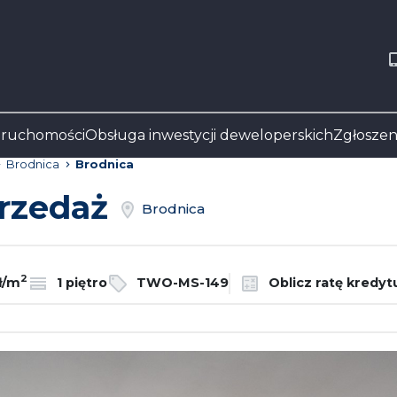
eruchomości
Obsługa inwestycji deweloperskich
Zgłoszen
Brodnica
Brodnica
przedaż
Brodnica
2
ł/m
1 piętro
TWO-MS-149
Oblicz ratę kredyt