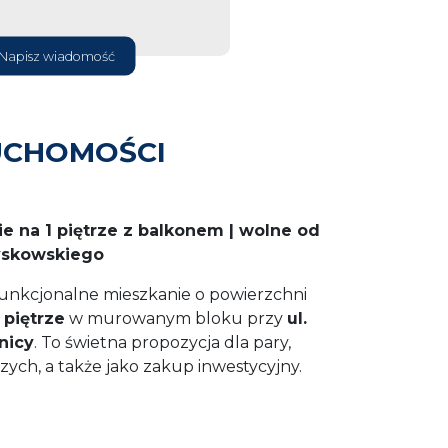
Napisz wiadomość
UCHOMOŚCI
 na 1 piętrze z balkonem | wolne od
Łyskowskiego
funkcjonalne mieszkanie o powierzchni
1 piętrze
w murowanym bloku przy
ul.
nicy
. To świetna propozycja dla pary,
szych, a także jako zakup inwestycyjny.