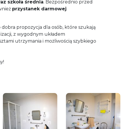
az szkoła średnia
. Bezpośrednio przed
ównież
przystanek darmowej
 dobra propozycja dla osób, które szukają
lizacji, z wygodnym układem
sztami utrzymania i możliwością szybkiego
y!