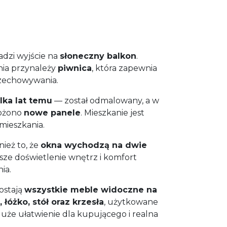
dzi wyjście na
słoneczny balkon
.
ia przynależy
piwnica
, która zapewnia
zechowywania.
lka lat temu
— został odmalowany, a w
łożono
nowe panele
. Mieszkanie jest
mieszkania.
ież to, że
okna wychodzą na dwie
psze doświetlenie wnętrz i komfort
ia.
ostają
wszystkie meble widoczne na
 łóżko, stół oraz krzesła
, użytkowane
duże ułatwienie dla kupującego i realna