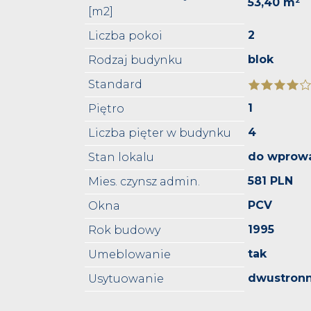
53,40 m²
[m2]
2
Liczba pokoi
blok
Rodzaj budynku
Standard
1
Piętro
4
Liczba pięter w budynku
do wprow
Stan lokalu
581 PLN
Mies. czynsz admin.
PCV
Okna
1995
Rok budowy
tak
Umeblowanie
dwustron
Usytuowanie