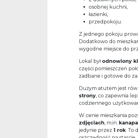
osobnej kuchni,
łazienki,
przedpokoju.
Z jednego pokoju prowa
Dodatkowo do mieszkan
wygodne miejsce do pr
Lokal był
odnowiony ki
części pomieszczeń po
zadbane i gotowe do za
Dużym atutem jest równ
strony
, co zapewnia le
codziennego użytkowan
W cenie mieszkania poz
zdjęciach
, m.in.
kanapa,
jedynie przez
1 rok
. To 
oszczędność na starcie.