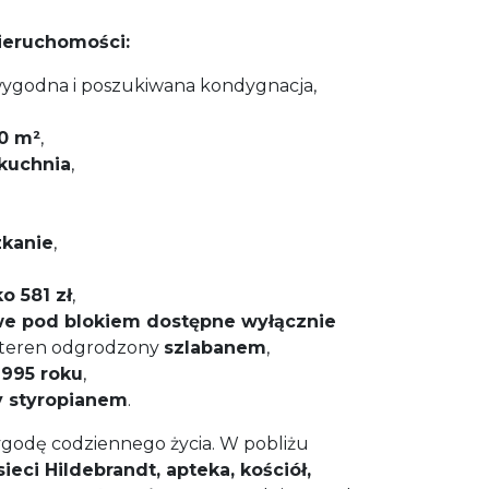
nieruchomości:
ygodna i poszukiwana kondygnacja,
0 m²
,
 kuchnia
,
kanie
,
o 581 zł
,
we pod blokiem dostępne wyłącznie
 teren odgrodzony
szlabanem
,
1995 roku
,
y styropianem
.
ygodę codziennego życia. W pobliżu
sieci Hildebrandt, apteka, kościół,