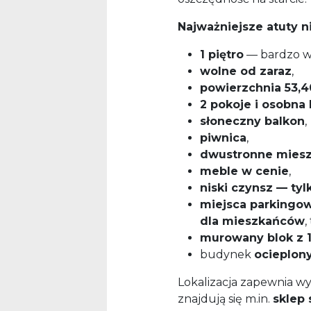
Najważniejsze atuty 
1 piętro
— bardzo w
wolne od zaraz
,
powierzchnia 53,4
2 pokoje i osobna
słoneczny balkon
,
piwnica
,
dwustronne miesz
meble w cenie
,
niski czynsz — tylk
miejsca parkingo
dla mieszkańców
,
murowany blok z 
budynek
ocieplon
Lokalizacja zapewnia w
znajdują się m.in.
sklep 