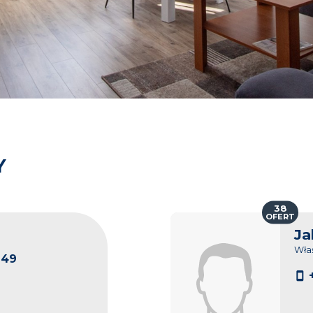
Y
38
OFERT
Ja
Właś
149