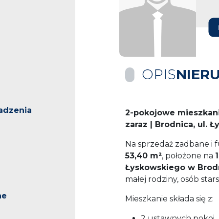
OPIS
NIER
adzenia
2-pokojowe mieszkanie
zaraz | Brodnica, ul. 
Na sprzedaż zadbane i 
53,40 m²
, położone na
Łyskowskiego w Brod
małej rodziny, osób star
ne
Mieszkanie składa się z:
2 ustawnych pokoi,