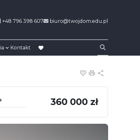
+48 796 398 607
biuro@twojdom.edu.pl
ia
Kontakt
favorite
Dodaj do ulubiony
Drukuj
Udostępnij
360 000 zł
u