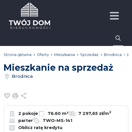
Strona główna
Oferty
Mieszkania
Sprzedaż
Brodnica
Br
Mieszkanie na sprzedaż
Brodnica
Dodaj do ulubionych
Drukuj
Udostępnij
2
2 pokoje
76.60 m²
7 297,65 zł/m
parter
TWO-MS-141
Oblicz ratę kredytu