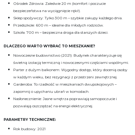
Ośrodek Zdrowia: Zaledwie 20 m (komfort i poczucie
bezpieczeństwa na wyciągnięcie ręki!).
Sklep spożywczy: Tylko 300 m – szybkie zakupy każdego dnia.
Przedszkole: 600 m – idealne dla młodych rodziców.
Szkoła: 700 m – bezpieczna droga dla starszych dzieci.
DLACZEGO WARTO WYBRAĆ TO MIESZKANIE?
Nowoczesne budownictwo (2021): Budynek charakteryzuje się
świetną izolacją termiczną i nowoczesnymi częściami wspólnymi.
Parter z dużym balkonem: Wygodny dostęp, który docenią osoby
w każdym wieku, bez rezygnacji z przestrzeni zewnętrznej.
Garderoba: To rzadkość w mieszkaniach dwupokojowych –
zapomnij o upychaniu ubrań w komodach.
Nasłonecznienie: Jasne wnętrza poprawiają samopoczucie i
pozwalają oszczędzać na energii elektrycznej.
PARAMETRY TECHNICZNE:
Rok budowy: 2021