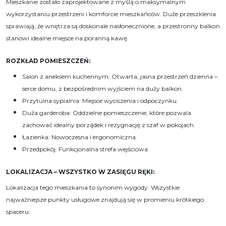
Mieszkanie zostało zaprojektowane z myślą o maksymalnym
wykorzystaniu przestrzeni i komforcie mieszkańców. Duże przeszklenia
sprawiają, że wnętrza są doskonale nasłonecznione, a przestronny balkon
stanowi idealne miejsce na poranną kawę.
ROZKŁAD POMIESZCZEŃ:
Salon z aneksem kuchennym: Otwarta, jasna przestrzeń dzienna –
serce domu, z bezpośrednim wyjściem na duży balkon.
Przytulna sypialnia: Miejsce wyciszenia i odpoczynku.
Duża garderoba: Oddzielne pomieszczenie, które pozwala
zachować idealny porządek i rezygnację z szaf w pokojach.
Łazienka: Nowoczesna i ergonomiczna.
Przedpokój: Funkcjonalna strefa wejściowa.
LOKALIZACJA – WSZYSTKO W ZASIĘGU RĘKI:
Lokalizacja tego mieszkania to synonim wygody. Wszystkie
najważniejsze punkty usługowe znajdują się w promieniu krótkiego
spaceru: