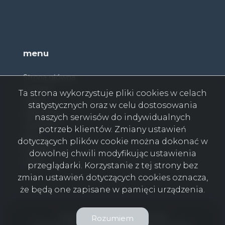
menu
Strona główna
O firmie
Ta strona wykorzystuje pliki cookies w celach
Oferty
statystycznych oraz w celu dostosowania
Zgłoszenia
naszych serwisów do indywidualnych
Ulubione
potrzeb klientów. Zmiany ustawień
Blog
dotyczących plików cookie można dokonać w
Kontakt
dowolnej chwili modyfikując ustawienia
Rodo
przeglądarki. Korzystanie z tej strony bez
zmian ustawień dotyczących cookies oznacza,
że będą one zapisane w pamięci urządzenia.
Twój Dom Nieruchomości © 2026
Rozumiem