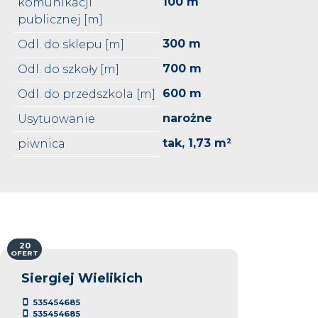
100 m
komunikacji
publicznej [m]
300 m
Odl. do sklepu [m]
700 m
Odl. do szkoły [m]
600 m
Odl. do przedszkola [m]
narożne
Usytuowanie
tak, 1,73 m²
piwnica
20
OFERT
Siergiej Wielikich
535454685
535454685