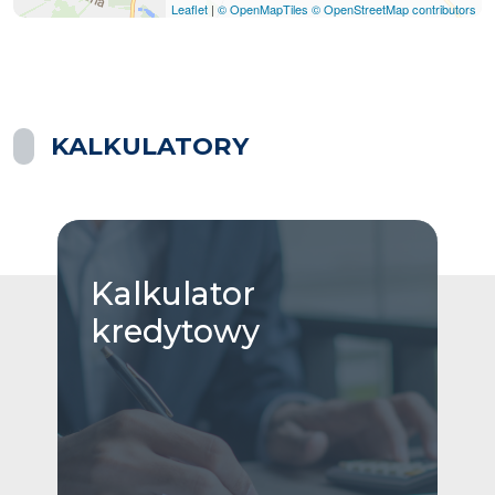
Leaflet
|
© OpenMapTiles
© OpenStreetMap contributors
KALKULATORY
Kalkulator
kredytowy