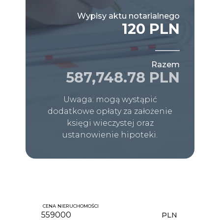
Wypisy aktu notarialnego
120 PLN
Razem
587,748.78 PLN
Uwaga: mogą wystąpić
dodatkowe opłaty za założenie
księgi wieczystej oraz
ustanowienie hipoteki.
CENA NIERUCHOMOŚCI
PLN