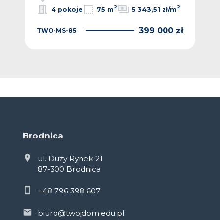
2
2
2
m
4 pokoje
75 m
5 343,51 zł/m
 zł
399 000 zł
TWO-MS-85
TW
Brodnica
ul. Duży Rynek 21
87-300 Brodnica
+48 796 398 607
biuro@twojdom.edu.pl