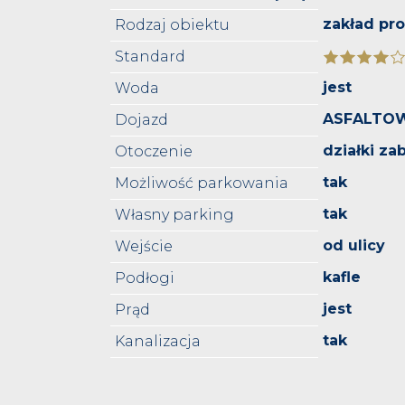
zakład pr
Rodzaj obiektu
Standard
jest
Woda
ASFALTO
Dojazd
działki z
Otoczenie
tak
Możliwość parkowania
tak
Własny parking
od ulicy
Wejście
kafle
Podłogi
jest
Prąd
tak
Kanalizacja