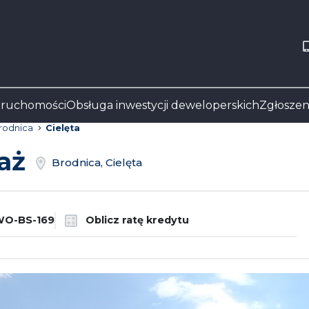
eruchomości
Obsługa inwestycji deweloperskich
Zgłoszen
rodnica
Cielęta
daż
Brodnica, Cielęta
O-BS-169
Oblicz ratę kredytu