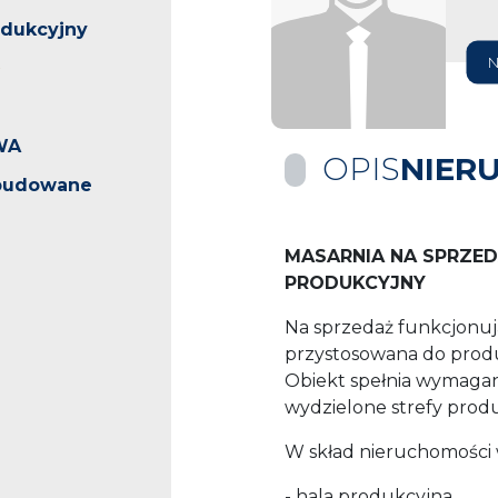
odukcyjny
N
WA
OPIS
NIER
abudowane
MASARNIA NA SPRZED
PRODUKCYJNY
Na sprzedaż funkcjonuj
przystosowana do produ
Obiekt spełnia wymagani
wydzielone strefy produ
W skład nieruchomości 
- hala produkcyjna,