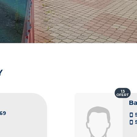
Y
13
OFERT
Ba
69