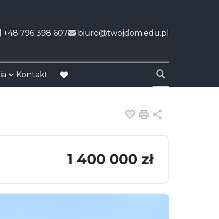
+48 796 398 607
biuro@twojdom.edu.pl
ia
Kontakt
favorite
Dodaj do ulubiony
Drukuj
Udostępnij
1 400 000 zł