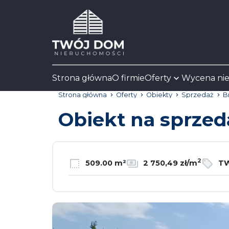
Strona główna
O firmie
Oferty
Wycena ni
Strona główna
Oferty
Obiekty
Sprzedaż
B
Obiekt na sprze
2
509.00 m²
2 750,49 zł/m
TW