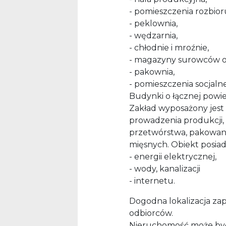
- pomieszczenia rozbior
- peklownia,
- wędzarnia,
- chłodnie i mroźnie,
- magazyny surowców 
- pakownia,
- pomieszczenia socjalne
Budynki o łącznej powi
Zakład wyposażony jest
prowadzenia produkcji,
przetwórstwa, pakowan
mięsnych. Obiekt posia
- energii elektrycznej,
- wody, kanalizacji
- internetu.
Dogodna lokalizacja za
odbiorców.
Nieruchomość może być