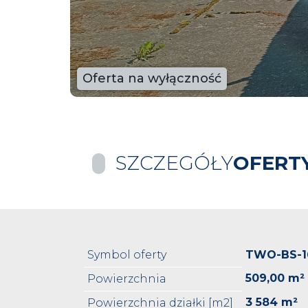
Oferta na wyłączność
SZCZEGÓŁY
OFERT
Symbol oferty
TWO-BS-1
509,00 m²
Powierzchnia
3 584 m²
Powierzchnia działki [m2]