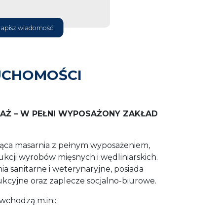
apisz wiadomość
UCHOMOŚCI
AŻ – W PEŁNI WYPOSAŻONY ZAKŁAD
ąca masarnia z pełnym wyposażeniem,
kcji wyrobów mięsnych i wędliniarskich.
a sanitarne i weterynaryjne, posiada
kcyjne oraz zaplecze socjalno-biurowe.
wchodzą m.in.: