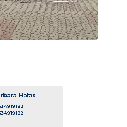
rbara Hałas
534919182
534919182