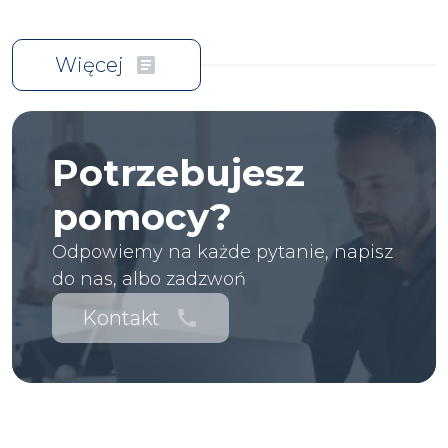
Więcej
article
Potrzebujesz
pomocy?
Odpowiemy na każde pytanie, napisz
do nas, albo zadzwoń
Kontakt
call