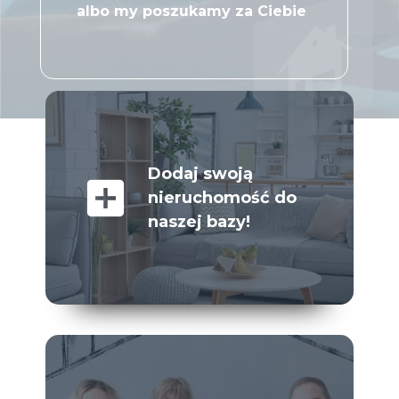
albo my poszukamy za Ciebie
Dodaj swoją
add_box
nieruchomość do
naszej bazy!