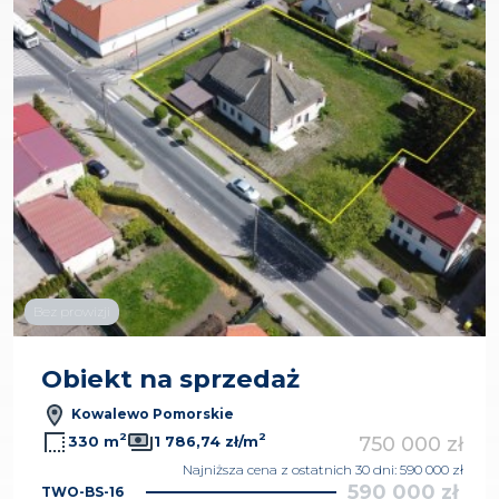
Bez prowizji
Obiekt na sprzedaż
Kowalewo Pomorskie
2
2
750 000 zł
330 m
1 786,74 zł/m
Najniższa cena z ostatnich 30 dni: 590 000 zł
590 000 zł
TWO-BS-16