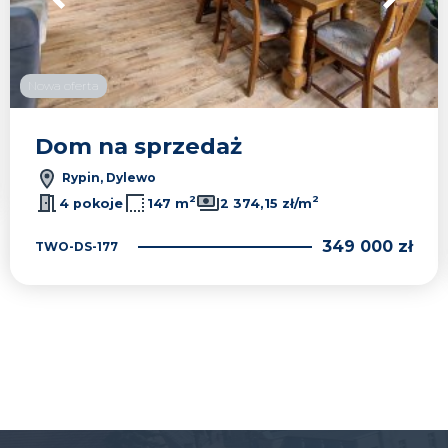
Nowa oferta
Dom na sprzedaż
Rypin, Dylewo
2
2
4 pokoje
147 m
2 374,15 zł/m
349 000 zł
TWO-DS-177