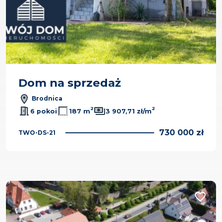
Dom na sprzedaż
Brodnica
2
2
6 pokoi
187 m
3 907,71 zł/m
730 000 zł
TWO-DS-21
Dodaj d