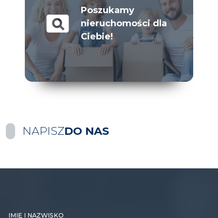
Poszukamy
pageview
nieruchomości dla
Ciebie!
NAPISZ
DO NAS
IMIĘ I NAZWISKO