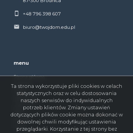
87-300 Brodnica
+48 796 398 607
biuro@twojdom.edu.pl
menu
Strona główna
O firmie
Ta strona wykorzystuje pliki cookies w celach
Oferty
statystycznych oraz w celu dostosowania
Zgłoszenia
naszych serwisów do indywidualnych
Ulubione
potrzeb klientów. Zmiany ustawień
Blog
dotyczących plików cookie można dokonać w
Kontakt
dowolnej chwili modyfikując ustawienia
Rodo
przeglądarki. Korzystanie z tej strony bez