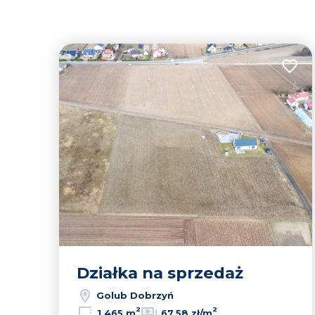
Dodaj
Działka na sprzedaż
Golub Dobrzyń
2
2
1 465 m
67,58 zł/m