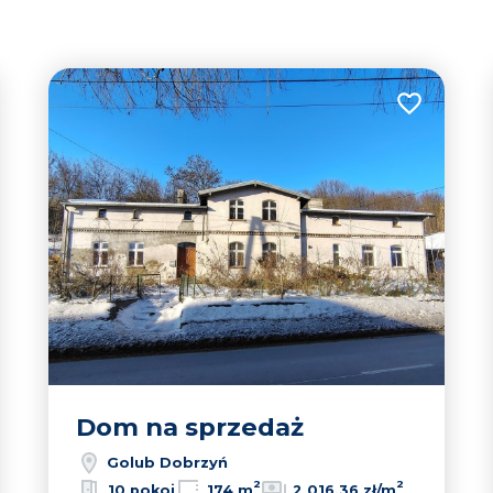
tabela
lista
2
 do ulubionych
Dodaj do u
3
10
Dom na sprzedaż
Golub Dobrzyń
2
2
10 pokoi
174 m
2 016,36 zł/m