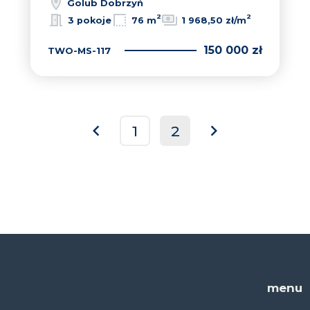
Golub Dobrzyń
2
2
3 pokoje
76 m
1 968,50 zł/m
150 000 zł
TWO-MS-117
1
2
prev
next
menu