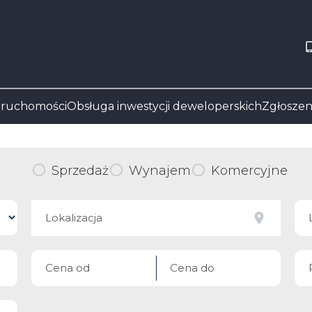
eruchomości
Obsługa inwestycji deweloperskich
Zgłoszen
Sprzedaż
Wynajem
Komercyjne