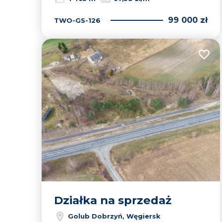
99 000 zł
TWO-GS-126
Dodaj
Działka na sprzedaż
Golub Dobrzyń, Węgiersk