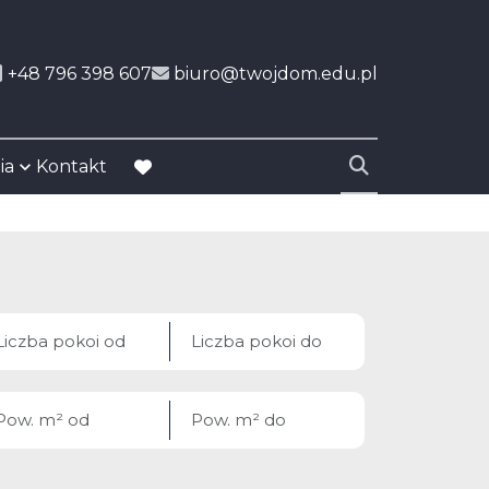
+48 796 398 607
biuro@twojdom.edu.pl
ia
Kontakt
favorite