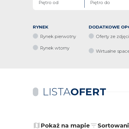
RYNEK
DODATKOWE OP
Rynek pierwotny
Oferty ze zdjęc
Rynek wtorny
Wirtualne spac
LISTA
OFERT
+
−
Pokaż na mapie
Sortowan