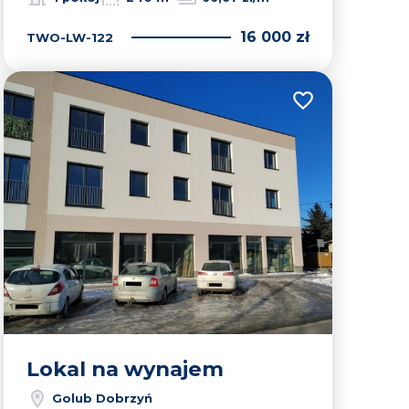
16 000 zł
TWO-LW-122
lubionych
Dodaj do ulubion
Lokal na wynajem
Golub Dobrzyń