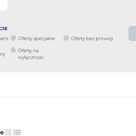
CJE
iami
Oferty specjalne
Oferty bez prowizji
Oferty na
ery
wyłączność
ie