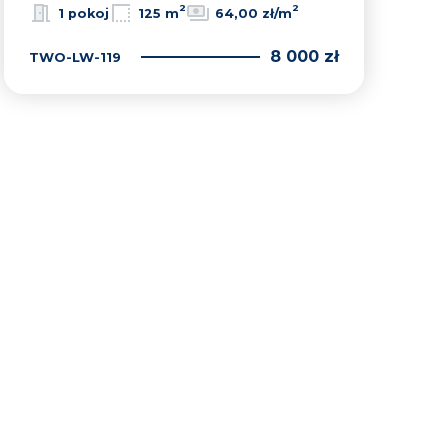
2
2
1 pokoj
125 m
64,00 zł/m
8 000 zł
TWO-LW-119
lubionych