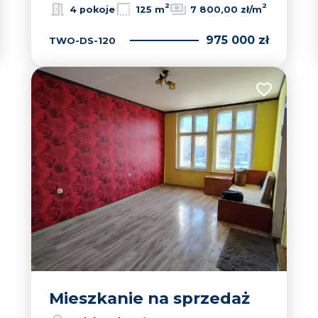
2
2
4 pokoje
125 m
7 800,00 zł/m
975 000 zł
TWO-DS-120
Dodaj do u
Mieszkanie na sprzedaż