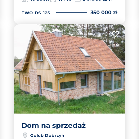
350 000 zł
TWO-DS-125
 do ulubionych
Dodaj do u
Dom na sprzedaż
Golub Dobrzyń